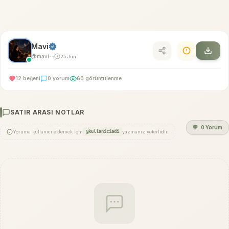
Mavi
@mavi
25 Jun
•
•
12 beğeni
0 yorum
60 görüntülenme
SATIR ARASI NOTLAR
💬
0 Yorum
Yoruma kullanıcı eklemek için
@kullaniciadi
yazmanız yeterlidir.