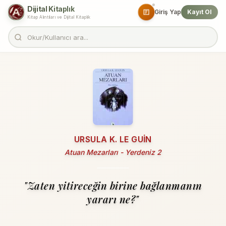
Dijital Kitaplık
Giriş Yap
Kayıt Ol
Kitap Alıntıları ve Dijital Kitaplık
URSULA K. LE GUIN
Atuan Mezarları - Yerdeniz 2
"Zaten yitireceğin birine bağlanmanın
yararı ne?"