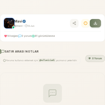
Mavi
@mavi
12 Jun
•
•
14 beğeni
0 yorum
81 görüntülenme
SATIR ARASI NOTLAR
💬
0 Yorum
Yoruma kullanıcı eklemek için
@kullaniciadi
yazmanız yeterlidir.