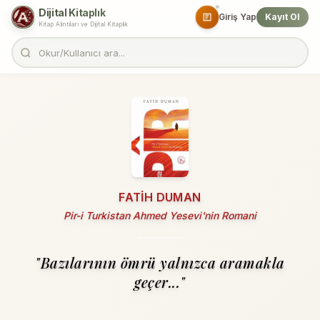
Dijital Kitaplık
Giriş Yap
Kayıt Ol
Kitap Alıntıları ve Dijital Kitaplık
FATIH DUMAN
Pir-i Turkistan Ahmed Yesevi'nin Romani
"Bazılarının ömrü yalnızca aramakla
geçer..."