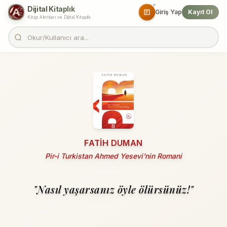
Dijital Kitaplık
Giriş Yap
Kayıt Ol
Kitap Alıntıları ve Dijital Kitaplık
FATIH DUMAN
Pir-i Turkistan Ahmed Yesevi'nin Romani
"Nasıl yaşarsanız öyle ölürsünüz!"