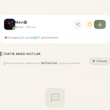
Mavi
@mavi
12 Jun
•
•
16 beğeni
0 yorum
67 görüntülenme
SATIR ARASI NOTLAR
💬
0 Yorum
Yoruma kullanıcı eklemek için
@kullaniciadi
yazmanız yeterlidir.