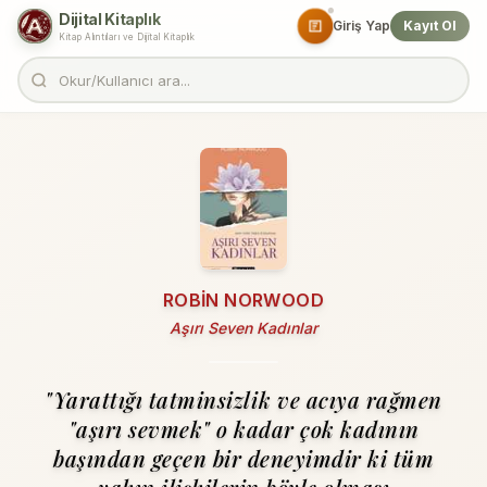
Dijital Kitaplık
Giriş Yap
Kayıt Ol
Kitap Alıntıları ve Dijital Kitaplık
ROBIN NORWOOD
Aşırı Seven Kadınlar
"Yarattığı tatminsizlik ve acıya rağmen
"aşırı sevmek" o kadar çok kadının
başından geçen bir deneyimdir ki tüm