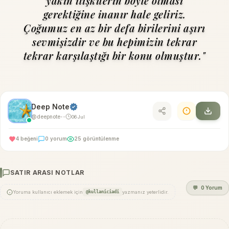
yakın ilişkilerin böyle olması
gerektiğine inanır hale geliriz.
Çoğumuz en az bir defa birilerini aşırı
sevmişizdir ve bu hepimizin tekrar
tekrar karşılaştığı bir konu olmuştur."
Deep Note
@deepnote
06 Jul
•
•
4 beğeni
0 yorum
25 görüntülenme
SATIR ARASI NOTLAR
💬
0 Yorum
Yoruma kullanıcı eklemek için
@kullaniciadi
yazmanız yeterlidir.