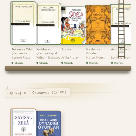
Totem ve Tabu
Kış Masalı
Sıdıka
Hazlar ve
Anna Karenina
(Karton Ka
(Karton Kapak
Günler
Sigmund Freud
William Shakespe
Atilla Atalay
Marcel Proust
Lev Nikolayeviç
Okundu
Okundu
Okundu
Okundu
Okundu
🟡 Raf 5 · Okunuyor (2/100)