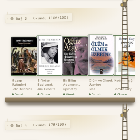
🟢 Raf 3 · Okundu (100/100)
Gazap
Sifirdan
Bir Bilim
Ölüm ve Ölmek
Kadının Işığı
Üzümleri
Baslamak
Adamının
Üzerine
Roman
John Steinbeck
Jimi Hendrix
Oğuz Atay
Ross
Romain Gary
Okundu
Okundu
Okundu
Okundu
Okundu
🟢 Raf 4 · Okundu (75/100)