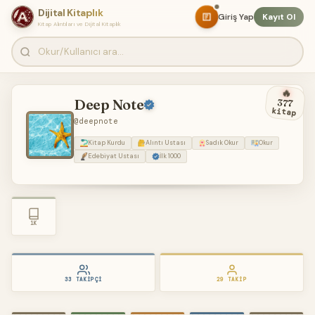
Dijital Kitaplık
Giriş Yap
Kayıt Ol
Kitap Alıntıları ve Dijital Kitaplık
🔥
Deep Note
377
kitap
@deepnote
Kitap Kurdu
Alıntı Ustası
Sadık Okur
Okur
Edebiyat Ustası
İlk 1000
1K
33 TAKIPÇI
29 TAKIP