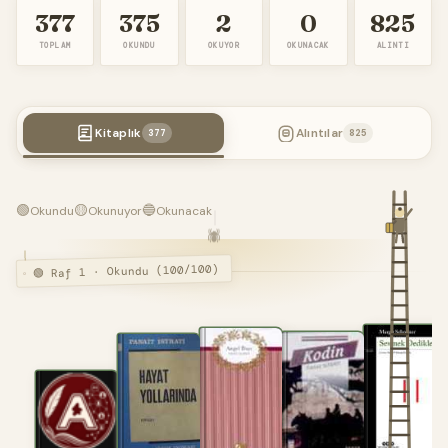
377
375
2
0
825
TOPLAM
OKUNDU
OKUYOR
OKUNACAK
ALINTI
Kitaplık
Alıntılar
377
825
🟢
🟡
🔵
Okundu
Okunuyor
Okunacak
🕷️
🟢 Raf 1 · Okundu (100/100)