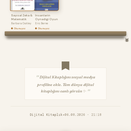
Sayısal Zeka &
Insanlarin
Matematik
Oynadigi Oyun
Barbara Oakley
Eric Berne
Okunuyor
Okunuyor
🕷️
"
Dijital Kitaplığını sosyal medya
profiline ekle. Tüm dünya dijital
"
kitaplığını canlı görsün ✨
Dijital Kitaplık
✦
06.08.2026 · 21:18