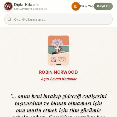
Dijital Kitaplık
Giriş Yap
Kayıt Ol
Kitap Alıntıları ve Dijital Kitaplık
ROBIN NORWOOD
Aşırı Seven Kadınlar
"... onun beni bırakıp gi­deceği endişesini
taşıyordum ve bunun olmaması için
onu mutlu etmek için tüm gücümle