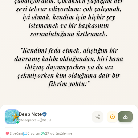
çabalıyordum. Çocukken yaptığım her
şeyi tekrar ediyordum: çok çalışmak,
iyi olmak, kendim için hiçbir şey
istememek ve bir başkasının
sorumluluğunu üstlenmek.
"Kendimi feda etmek, alıştığım bir
davranış kalıbı olduğundan, biri bana
ihtiyaç duymuyorken ya da acı
çekmiyorken kim oldu­ğuma dair bir
fikrim yoktu:"
Deep Note
@deepnote
08 Jul
•
•
2 beğeni
0 yorum
27 görüntülenme