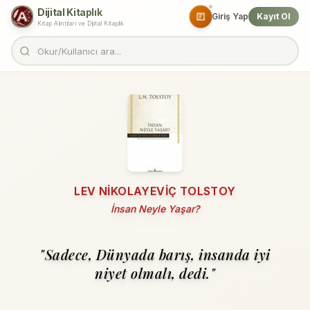
Dijital Kitaplık
Giriş Yap
Kayıt Ol
Kitap Alıntıları ve Dijital Kitaplık
LEV NIKOLAYEVIÇ TOLSTOY
İnsan Neyle Yaşar?
"Sadece, Dünyada barış, insanda iyi
niyet olmalı, dedi."