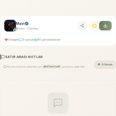
Mavi
@mavi
01 May
•
•
4 beğeni
0 yorum
85 görüntülenme
SATIR ARASI NOTLAR
💬
0 Yorum
Yoruma kullanıcı eklemek için
@kullaniciadi
yazmanız yeterlidir.