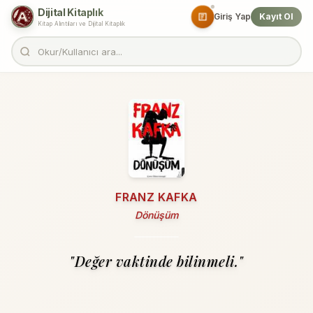
Dijital Kitaplık
Giriş Yap
Kayıt Ol
Kitap Alıntıları ve Dijital Kitaplık
FRANZ KAFKA
Dönüşüm
"Değer vaktinde bilinmeli."