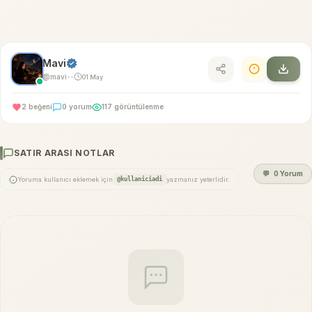
Mavi
@mavi
01 May
•
•
2 beğeni
0 yorum
117 görüntülenme
SATIR ARASI NOTLAR
💬
0 Yorum
Yoruma kullanıcı eklemek için
@kullaniciadi
yazmanız yeterlidir.