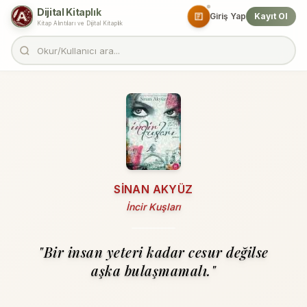
Dijital Kitaplık
Giriş Yap
Kayıt Ol
Kitap Alıntıları ve Dijital Kitaplık
SINAN AKYÜZ
İncir Kuşları
"Bir insan yeteri kadar cesur değilse
aşka bulaşmamalı."