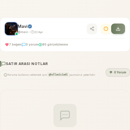
Mavi
@mavi
22 Apr
•
•
7 beğeni
0 yorum
80 görüntülenme
SATIR ARASI NOTLAR
💬
0 Yorum
Yoruma kullanıcı eklemek için
@kullaniciadi
yazmanız yeterlidir.