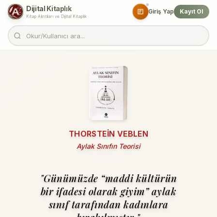
Dijital Kitaplık
Giriş Yap
Kayıt Ol
Kitap Alıntıları ve Dijital Kitaplık
THORSTEIN VEBLEN
Aylak Sınıfın Teorisi
"Günümüzde “maddi kültürün
bir ifadesi olarak giyim” aylak
sı­nıf tarafından kadınlara