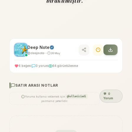
bırakılmıştır."
Deep Note
@deepnote
26 May
•
•
6 beğeni
0 yorum
64 görüntülenme
SATIR ARASI NOTLAR
💬
0
Yoruma kullanıcı eklemek için
@kullaniciadi
Yorum
yazmanız yeterlidir.