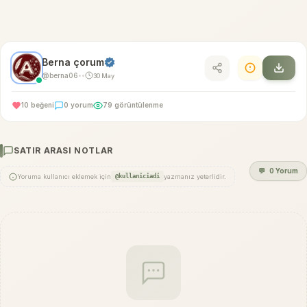
Berna çorum
@berna06
30 May
•
•
10 beğeni
0 yorum
79 görüntülenme
SATIR ARASI NOTLAR
💬
0 Yorum
Yoruma kullanıcı eklemek için
@kullaniciadi
yazmanız yeterlidir.