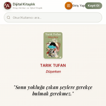
Dijital Kitaplık
Giriş Yap
Kayıt Ol
Kitap Alıntıları ve Dijital Kitaplık
TARIK TUFAN
Düşerken
"Sonu yokluğa çıkan şeylere gerekçe
bulmak gerekmez."