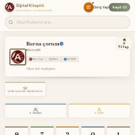
Dijital Kitaplık
Giriş Yap
Kayıt Ol
Kitap Alıntıları ve Dijital Kitaplık
🔥
Berna çorum
9
kitap
@berna06
Yeni Üye
Okur
İlk 1000
Okur bir maliyeci
AFYON KOCATEPE ÜNİVERSİTESİ
8 TAKIPÇI
3 TAKIP
9
7
2
0
1