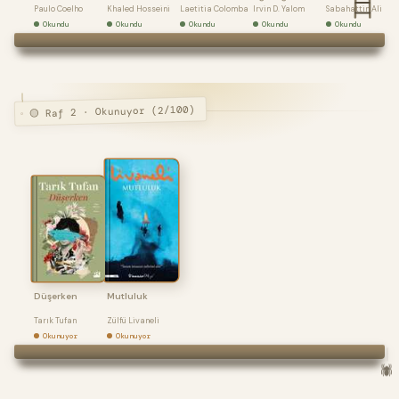
Paulo Coelho
Khaled Hosseini
Laetitia Colomba
Irvin D. Yalom
Sabahattin Ali
Okundu
Okundu
Okundu
Okundu
Okundu
🟡 Raf 2 · Okunuyor (2/100)
Düşerken
Mutluluk
Tarık Tufan
Zülfü Livaneli
Okunuyor
Okunuyor
🕷️