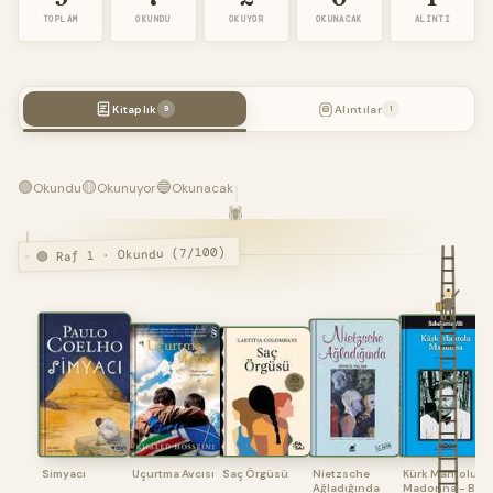
TOPLAM
OKUNDU
OKUYOR
OKUNACAK
ALINTI
Kitaplık
Alıntılar
9
1
🟢
🟡
🔵
Okundu
Okunuyor
Okunacak
🕷️
🟢 Raf 1 · Okundu (7/100)
Simyacı
Uçurtma Avcısı
Saç Örgüsü
Nietzsche
Kürk Mantolu
Ağladığında
Madonna - B