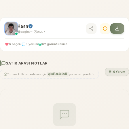
Kaan
@eagletr
01 Jun
•
•
6 beğeni
0 yorum
62 görüntülenme
SATIR ARASI NOTLAR
💬
0 Yorum
Yoruma kullanıcı eklemek için
@kullaniciadi
yazmanız yeterlidir.