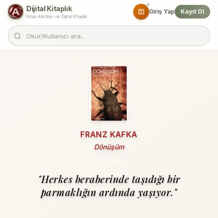
Dijital Kitaplık
Giriş Yap
Kayıt Ol
Kitap Alıntıları ve Dijital Kitaplık
FRANZ KAFKA
Dönüşüm
"Herkes beraberinde taşıdığı bir
parmaklığın ardında yaşıyor."