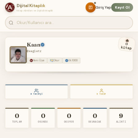
Dijital Kitaplık
Giriş Yap
Kayıt Ol
Kitap Alıntıları ve Dijital Kitaplık
🔥
Kaan
0
kitap
@eagletr
Yeni Üye
Okur
İlk 1000
9 TAKIPÇI
8 TAKIP
0
0
0
0
9
TOPLAM
OKUNDU
OKUYOR
OKUNACAK
ALINTI