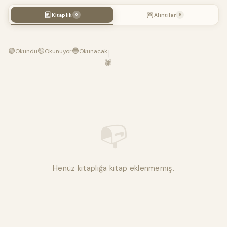
Kitaplık
Alıntılar
0
9
🟢
🟡
🔵
Okundu
Okunuyor
Okunacak
🕷️
📭
Henüz kitaplığa kitap eklenmemiş.