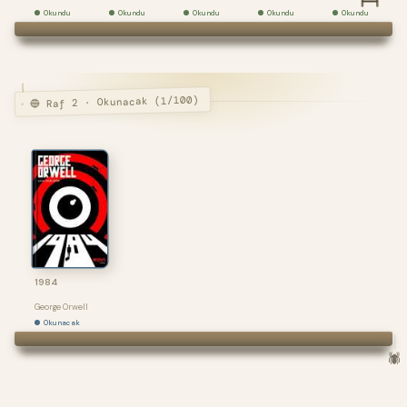
Okundu
Okundu
Okundu
Okundu
Okundu
🔵 Raf 2 · Okunacak (1/100)
1984
George Orwell
Okunacak
🕷️