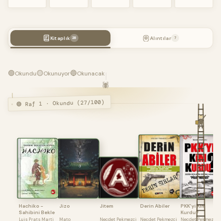
Kitaplık
Alıntılar
28
7
🟢
🟡
🔵
Okundu
Okunuyor
Okunacak
🕷️
🟢 Raf 1 · Okundu (27/100)
Hachiko -
Jizo
Jitem
Derin Abiler
PKK'yi Kim
Sahibini Bekle
Kurdu?
Luis Prats Marti
Mato
Necdet Pekmezci
Necdet Pekmezci
Necdet Pekmezci