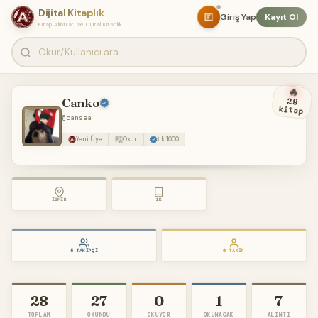
Dijital Kitaplık
Giriş Yap
Kayıt Ol
Kitap Alıntıları ve Dijital Kitaplık
🔥
Canko
28
kitap
@cansea
Yeni Üye
Okur
İlk 1000
İZMIR
1K
5 TAKIPÇI
0 TAKIP
28
27
0
1
7
TOPLAM
OKUNDU
OKUYOR
OKUNACAK
ALINTI