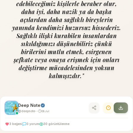
edebileceğimiz kişilerle beraber olur,
daha iyi, daha nazik ya da başka
açılardan daha sağlıklı bireylerin
yanında kendimizi hu­zursuz hissederiz.
Sağlıklı ilişki kurabilen insanlardan
sıkıldığımı­zı düşünebiliriz çünkü
birilerini mutlu etmek, esirgenen
şefkate veya onaya erişmek için onları
değiştirme mücadelesinden yoksun
kalmışızdır."
Deep Note
@deepnote
08 Jul
•
•
3 beğeni
0 yorum
30 görüntülenme