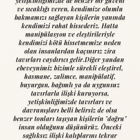
yetişkinliğimizde de benzer bir güveni
ve sıcaklığı veren, kendimize olumlu
bakmamızı sağlayan kişilerin yanında
kendimizi rahat hissederiz. Hatta
manipülasyon ve eleş­tirileriyle
kendimizi kötü hissetmemize neden
olan insanlardan kaçınırız zira
tavırları caydırıcı gelir.Diğer yandan
ebeveynimiz bizimle sürekli eleştirel,
hasmane, zalimce, manipülatif,
buyurgan, bağımlı ya da uygunsuz
tavırlar­la ilişki kuruyorsa,
yetişkinliğimizde tavırları ve
davranışları bel­li belirsiz de olsa
benzer tonları taşıyan kişilerin "doğru"
insan olduğunu düşünürüz. Önceki
sağlıksız ilişki kalıplarını tekrar