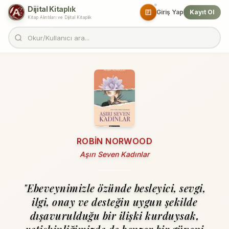
Dijital Kitaplık
Giriş Yap
Kayıt Ol
Kitap Alıntıları ve Dijital Kitaplık
ROBIN NORWOOD
Aşırı Seven Kadınlar
"Ebeveynimizle özünde besleyici, sevgi,
ilgi, onay ve desteğin uygun şekilde
dışavuruldu­ğu bir ilişki kurduysak,