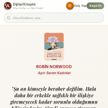
Dijital Kitaplık
Giriş Yap
Kayıt Ol
Kitap Alıntıları ve Dijital Kitaplık
ROBIN NORWOOD
Aşırı Seven Kadınlar
"Şu an kimseyle beraber değilim. Hala
daha bir erkekle sağlıklı bir ilişkiye
giremeyecek kadar sorunlu olduğumun