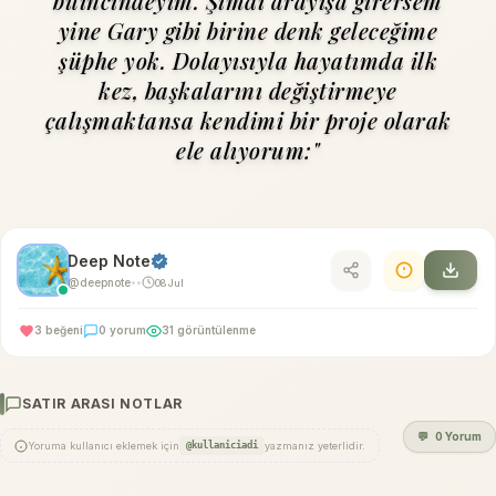
bilincindeyim. Şimdi arayışa girersem
yine Gary gibi birine denk geleceğime
şüp­he yok. Dolayısıyla hayatımda ilk
kez, başkalarını değiştirmeye
çalışmaktansa kendimi bir proje olarak
ele alıyorum:"
Deep Note
@deepnote
08 Jul
•
•
3 beğeni
0 yorum
31 görüntülenme
SATIR ARASI NOTLAR
💬
0 Yorum
Yoruma kullanıcı eklemek için
@kullaniciadi
yazmanız yeterlidir.