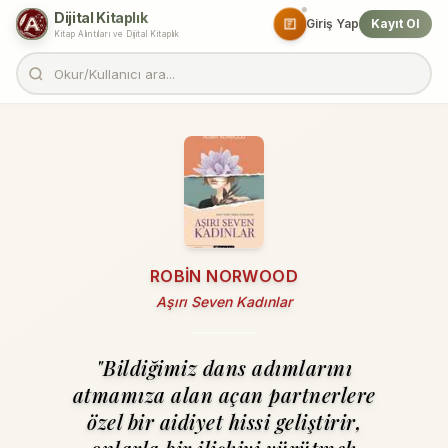
Dijital Kitaplık
Giriş Yap
Kayıt Ol
Kitap Alıntıları ve Dijital Kitaplık
ROBIN NORWOOD
Aşırı Seven Kadınlar
"Bildiğimiz dans adımlarını
atma­mıza alan açan partnerlere
özel bir aidiyet hissi geliştirir,