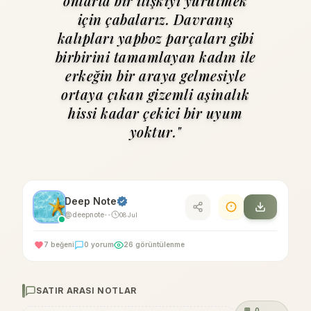
onlarla bir ilişkiyi yürütmek
için çabalarız. Davranış
kalıpları yapboz parçaları gibi
birbirini tamamlayan kadın ile
erkeğin bir araya gelmesiyle
ortaya çıkan gizemli aşinalık
hissi kadar çekici bir uyum
yoktur."
Deep Note
@deepnote
08 Jul
•
•
7 beğeni
0 yorum
26 görüntülenme
SATIR ARASI NOTLAR
💬
0