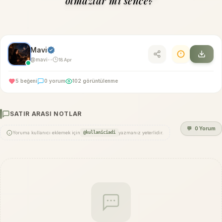
olmazlar mı sence?"
Mavi
@mavi
18 Apr
•
•
5 beğeni
0 yorum
102 görüntülenme
SATIR ARASI NOTLAR
💬
0 Yorum
Yoruma kullanıcı eklemek için
@kullaniciadi
yazmanız yeterlidir.