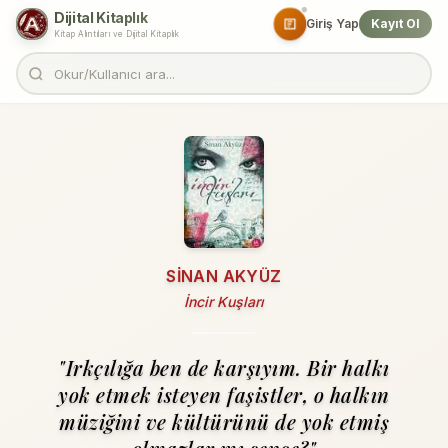
Dijital Kitaplık
Giriş Yap
Kayıt Ol
Kitap Alıntıları ve Dijital Kitaplık
SINAN AKYÜZ
İncir Kuşları
"Irkçılığa ben de karşıyım. Bir halkı
yok etmek isteyen faşistler, o halkın
müziğini ve kültürünü de yok etmiş