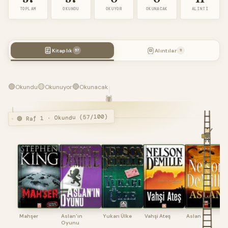
TOPLAM
OKUNDU
OKUYOR
OKUNACAK
ALINTI
Kitaplık
Alıntılar
57
11
🟢
🟡
🔵
Okundu
Okunuyor
Okunacak
🕷️
🟢 Raf 1 · Okundu (57/100)
Mahşer
Aslan'ın
Yukarı Ülke
Vahşi Ateş
Aslan
Oyunu