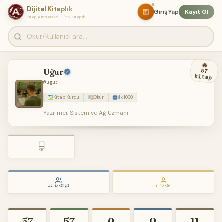
Dijital Kitaplık
Giriş Yap
Kayıt Ol
Kitap Alıntıları ve Dijital Kitaplık
🔥
Uğur
57
kitap
@ugur
Kitap Kurdu
Okur
İlk 1000
Yazılımcı, Sistem ve Ağ Uzmanı
1K
12 TAKIPÇI
8 TAKIP
57
57
0
0
11