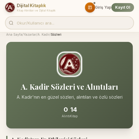
Dijital Kitaplık
Giriş Yap
Kayıt Ol
Kitap Alıntıları ve Dijital Kitaplık
Ana Sayfa
/
Yazarlar
/
A. Kadir
/
Sözleri
A. Kadir Sözleri ve Alıntıları
A. Kadir'nın en güzel sözleri, alıntıları ve özlü sözleri
0
14
Alıntı
Kitap