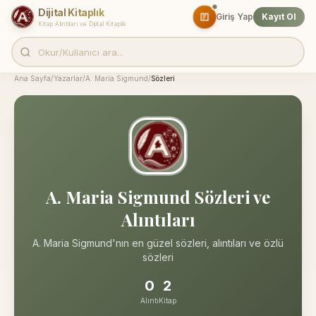
Dijital Kitaplık
Giriş Yap
Kayıt Ol
Kitap Alıntıları ve Dijital Kitaplık
Ana Sayfa
/
Yazarlar
/
A. Maria Sigmund
/
Sözleri
A. Maria Sigmund Sözleri ve
Alıntıları
A. Maria Sigmund'nın en güzel sözleri, alıntıları ve özlü
sözleri
0
2
Alıntı
Kitap