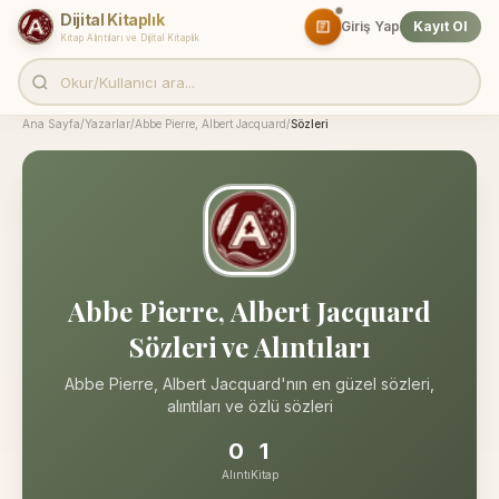
Dijital Kitaplık
Giriş Yap
Kayıt Ol
Kitap Alıntıları ve Dijital Kitaplık
Ana Sayfa
/
Yazarlar
/
Abbe Pierre, Albert Jacquard
/
Sözleri
Abbe Pierre, Albert Jacquard
Sözleri ve Alıntıları
Abbe Pierre, Albert Jacquard'nın en güzel sözleri,
alıntıları ve özlü sözleri
0
1
Alıntı
Kitap